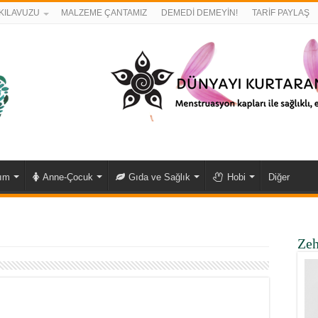
KILAVUZU
MALZEME ÇANTAMIZ
DEMEDİ DEMEYİN!
TARİF PAYLAŞ
kım
Anne-Çocuk
Gıda ve Sağlık
Hobi
Diğer
Zeh