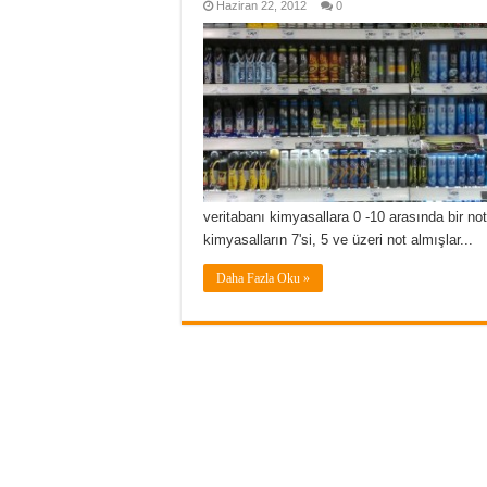
Haziran 22, 2012
0
veritabanı kimyasallara 0 -10 arasında bir no
kimyasalların 7'si, 5 ve üzeri not almışlar...
Daha Fazla Oku »