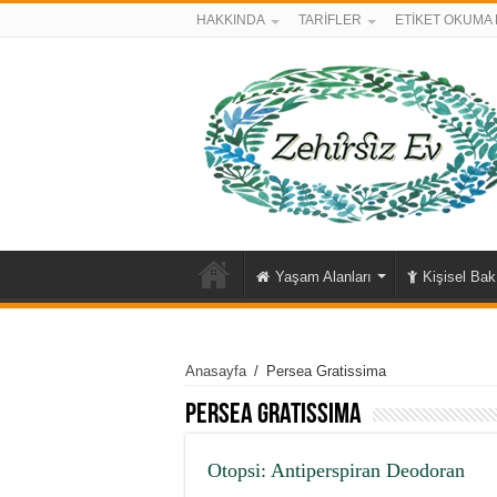
HAKKINDA
TARİFLER
ETİKET OKUMA 
Yaşam Alanları
Kişisel Ba
Anasayfa
/
Persea Gratissima
Persea Gratissima
Otopsi: Antiperspiran Deodoran