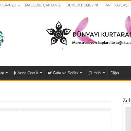
KILAVUZU
MALZEME ÇANTAMIZ
DEMEDİ DEMEYİN!
TARİF PAYLAŞ
kım
Anne-Çocuk
Gıda ve Sağlık
Hobi
Diğer
Zeh