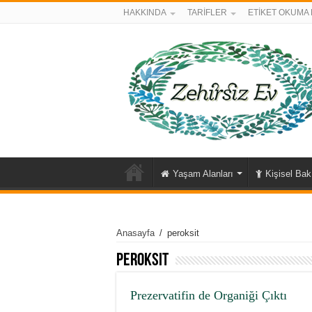
HAKKINDA
TARİFLER
ETİKET OKUMA 
Yaşam Alanları
Kişisel Ba
Anasayfa
/
peroksit
peroksit
Prezervatifin de Organiği Çıktı