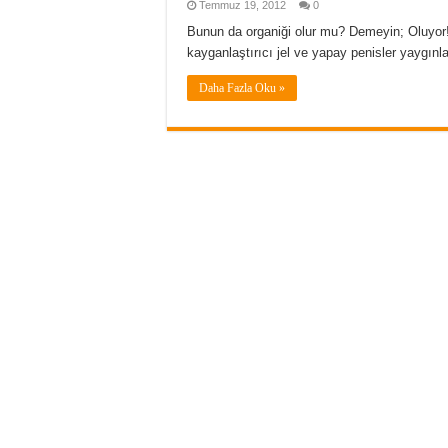
Temmuz 19, 2012
0
Bunun da organiği olur mu? Demeyin; Oluyor!
kayganlaştırıcı jel ve yapay penisler yaygınla
Daha Fazla Oku »