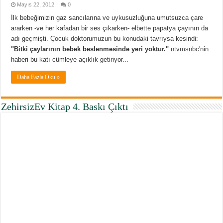
Mayıs 22, 2012
0
İlk bebeğimizin gaz sancılarına ve uykusuzluğuna umutsuzca çare
ararken -ve her kafadan bir ses çıkarken- elbette papatya çayının da
adı geçmişti. Çocuk doktorumuzun bu konudaki tavrıysa kesindi:
"Bitki çaylarının bebek beslenmesinde yeri yoktur."
ntvmsnbc
'nin
haberi bu katı cümleye açıklık getiriyor...
Daha Fazla Oku »
ZehirsizEv Kitap 4. Baskı Çıktı