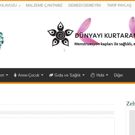
KILAVUZU
MALZEME ÇANTAMIZ
DEMEDİ DEMEYİN!
TARİF PAYLAŞ
kım
Anne-Çocuk
Gıda ve Sağlık
Hobi
Diğer
Zeh
ı