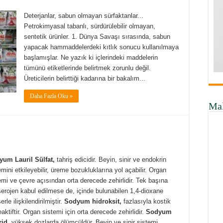
Deterjanlar, sabun olmayan sürfaktanlar...
Petrokimyasal tabanlı, sürdürülebilir olmayan,
sentetik ürünler. 1. Dünya Savaşı sırasında, sabun
yapacak hammaddelerdeki kıtlık sonucu kullanılmaya
başlamışlar. Ne yazık ki içlerindeki maddelerin
tümünü etiketlerinde belirtmek zorunlu değil.
Üreticilerin belirttiği kadarına bir bakalım...
Daha Fazla Oku »
Ma
um Lauril Sülfat,
tahriş edicidir. Beyin, sinir ve endokrin
emini etkileyebilir, üreme bozukluklarına yol açabilir. Organ
emi ve çevre açısından orta derecede zehirlidir. Tek başına
erojen kabul edilmese de, içinde bulunabilen 1,4-dioxane
rle ilişkilendirilmiştir.
Sodyum hidroksit,
fazlasıyla kostik
eaktiftir. Organ sistemi için orta derecede zehirlidir.
Sodyum
rid,
yüksek dozlarda ölümcüldür. Beyin ve sinir sistemi