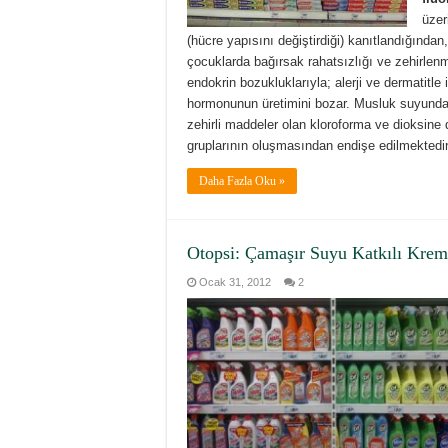
üzer
(hücre yapısını değiştirdiği) kanıtlandığından
çocuklarda bağırsak rahatsızlığı ve zehirlen
endokrin bozukluklarıyla; alerji ve dermatitle 
hormonunun üretimini bozar. Musluk suyundaki 
zehirli maddeler olan kloroforma ve dioksine 
gruplarının oluşmasından endişe edilmektedir
Daha Fazla Oku »
Otopsi: Çamaşır Suyu Katkılı Krem
Ocak 31, 2012
2