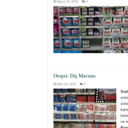
Mayıs 10, 2012
2
Otopsi: Diş Macunu
Mart 14, 2012
4
Sody
sist
sist
kans
kanse
ve r
fluo