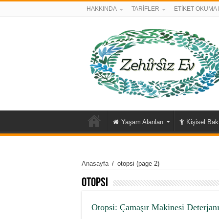
HAKKINDA
TARİFLER
ETİKET OKUMA 
Yaşam Alanları
Kişisel Ba
Anasayfa
/
otopsi
(page 2)
otopsi
Otopsi: Çamaşır Makinesi Deterjan