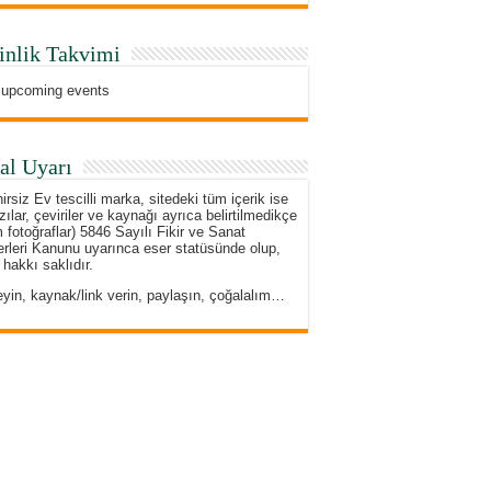
inlik Takvimi
 upcoming events
al Uyarı
irsiz Ev tescilli marka, sitedeki tüm içerik ise
zılar, çeviriler ve kaynağı ayrıca belirtilmedikçe
 fotoğraflar) 5846 Sayılı Fikir ve Sanat
rleri Kanunu uyarınca eser statüsünde olup,
 hakkı saklıdır.
eyin, kaynak/link verin, paylaşın, çoğalalım…