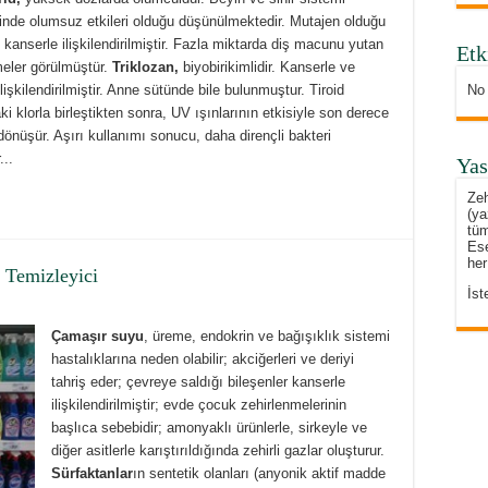
inde olumsuz etkileri olduğu düşünülmektedir. Mutajen olduğu
, kanserle ilişkilendirilmiştir. Fazla miktarda diş macunu yutan
Etk
meler görülmüştür.
Triklozan,
biyobirikimlidir. Kanserle ve
ilişkilendirilmiştir. Anne sütünde bile bulunmuştur. Tiroid
No
klorla birleştikten sonra, UV ışınlarının etkisiyle son derece
dönüşür. Aşırı kullanımı sonucu, daha dirençli bakteri
...
Yas
Zeh
(ya
tüm
Ese
her
 Temizleyici
İst
Çamaşır suyu
, üreme, endokrin ve bağışıklık sistemi
hastalıklarına neden olabilir; akciğerleri ve deriyi
tahriş eder; çevreye saldığı bileşenler kanserle
ilişkilendirilmiştir; evde çocuk zehirlenmelerinin
başlıca sebebidir; amonyaklı ürünlerle, sirkeyle ve
diğer asitlerle karıştırıldığında zehirli gazlar oluşturur.
Sürfaktanlar
ın sentetik olanları (anyonik aktif madde