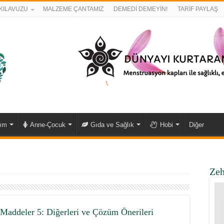
KILAVUZU
MALZEME ÇANTAMIZ
DEMEDİ DEMEYİN!
TARİF PAYLAŞ
kım
Anne-Çocuk
Gıda ve Sağlık
Hobi
Diğer
Zeh
Maddeler 5: Diğerleri ve Çözüm Önerileri