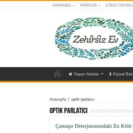
HAKKINDA
TARİFLER
ETİKET OKUMA 
Yaşam Alanları
Kişisel Ba
Anasayfa
/
optik parlatıcı
optik parlatıcı
Çamaşır Deterjanımızdaki En Kötü 