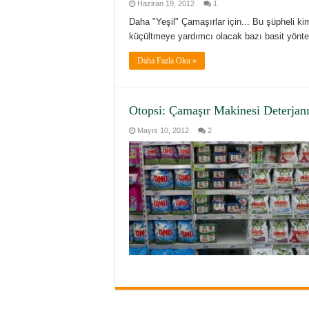
Haziran 19, 2012
1
Daha "Yeşil" Çamaşırlar için... Bu şüpheli ki
küçültmeye yardımcı olacak bazı basit yönte
Daha Fazla Oku »
Otopsi: Çamaşır Makinesi Deterjan
Mayıs 10, 2012
2