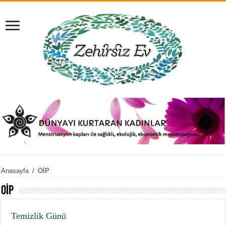
Anasayfa
/
OİP
OİP
Temizlik Günü