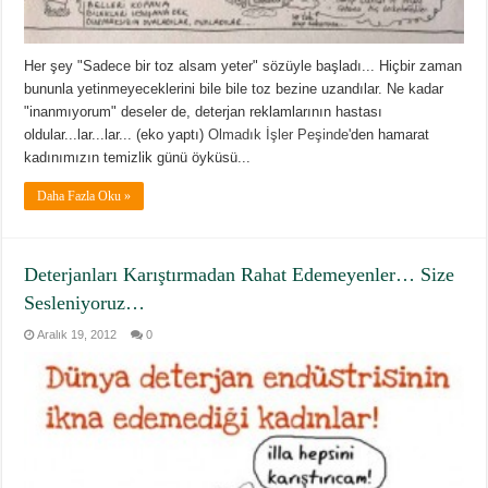
Her şey "Sadece bir toz alsam yeter" sözüyle başladı... Hiçbir zaman
bununla yetinmeyeceklerini bile bile toz bezine uzandılar. Ne kadar
"inanmıyorum" deseler de, deterjan reklamlarının hastası
oldular...lar...lar... (eko yaptı)
Olmadık İşler Peşinde
'den hamarat
kadınımızın temizlik günü öyküsü...
Daha Fazla Oku »
Deterjanları Karıştırmadan Rahat Edemeyenler… Size
Sesleniyoruz…
Aralık 19, 2012
0