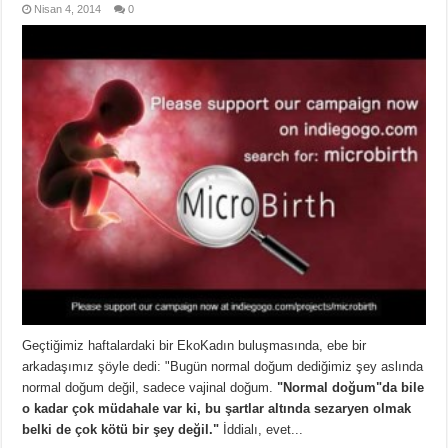
Nisan 4, 2014
0
Geçtiğimiz haftalardaki bir EkoKadın buluşmasında, ebe bir
arkadaşımız şöyle dedi: "Bugün normal doğum dediğimiz şey aslında
normal doğum değil, sadece vajinal doğum.
"Normal doğum"da bile
o kadar çok müdahale var ki, bu şartlar altında sezaryen olmak
belki de çok kötü bir şey değil."
İddialı, evet...