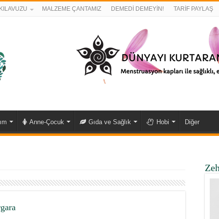
KILAVUZU
MALZEME ÇANTAMIZ
DEMEDİ DEMEYİN!
TARİF PAYLAŞ
kım
Anne-Çocuk
Gıda ve Sağlık
Hobi
Diğer
Zeh
rgara