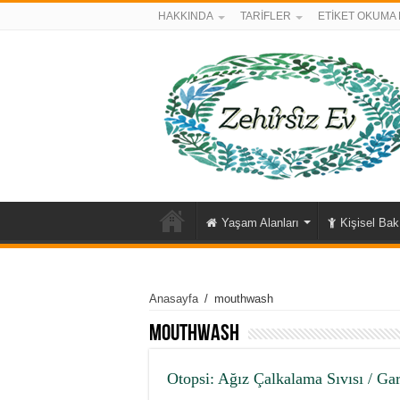
HAKKINDA
TARİFLER
ETİKET OKUMA 
Yaşam Alanları
Kişisel Ba
Anasayfa
/
mouthwash
mouthwash
Otopsi: Ağız Çalkalama Sıvısı / Ga