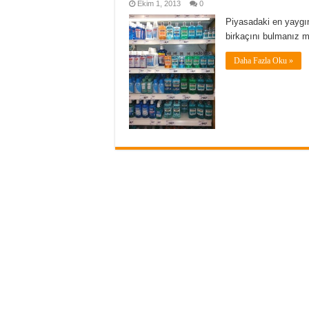
Ekim 1, 2013
0
Piyasadaki en yaygın
birkaçını bulmanız 
Daha Fazla Oku »