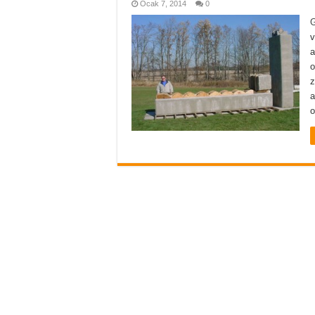
Ocak 7, 2014
0
G
a
o
z
a