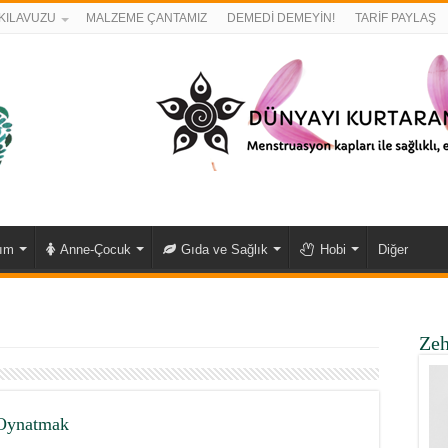
KILAVUZU
MALZEME ÇANTAMIZ
DEMEDİ DEMEYİN!
TARİF PAYLAŞ
kım
Anne-Çocuk
Gıda ve Sağlık
Hobi
Diğer
Zeh
 Oynatmak