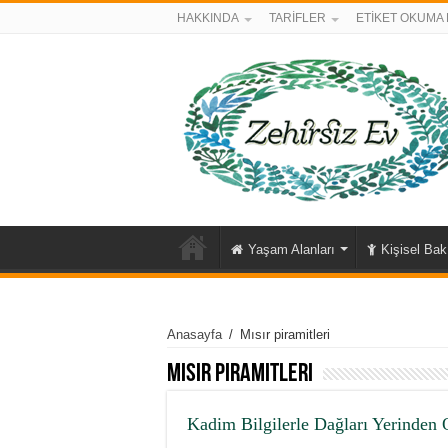
HAKKINDA
TARİFLER
ETİKET OKUMA 
Yaşam Alanları
Kişisel Ba
Anasayfa
/
Mısır piramitleri
Mısır piramitleri
Kadim Bilgilerle Dağları Yerinden