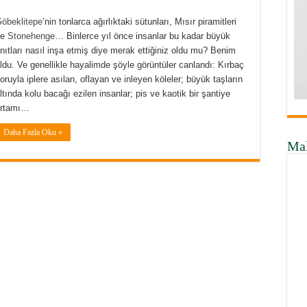
öbeklitepe
’nin tonlarca ağırlıktaki sütunları, Mısır piramitleri
ve
Stonehenge
… Binlerce yıl önce insanlar bu kadar büyük
nıtları nasıl inşa etmiş diye merak ettiğiniz oldu mu? Benim
ldu. Ve genellikle hayalimde şöyle görüntüler canlandı: Kırbaç
oruyla iplere asılan, oflayan ve inleyen köleler; büyük taşların
ltında kolu bacağı ezilen insanlar; pis ve kaotik bir şantiye
ortamı…
Daha Fazla Oku »
Ma