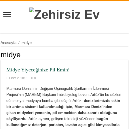
Anasayfa
/
midye
midye
Midye Yiyeceğinize Pil Emin!
Ekim 2, 2013
0
Marmara Denizi’nin Değişen Oşinografik Şartlarının İzlenmesi
Projesi’nin (MAREM) Başkanı hidrobiyolog Levent Artüz'ün bu sözleri
dün sosyal medyaya bomba gibi düştü. Artüz,
denizlerimizde etkin
bir arıtma sistemi kullanılmadığı için, Marmara Denizi'nden
çıkan midyeleri yemenin, pil emmekten daha zararlı olduğunu
söylüyordu
. Artüz ayrıca, gelişen teknoloji yüzünden
bugün
kullandığımız deterjan, parlatıcı, lavabo açıcı gibi kimyasallarla