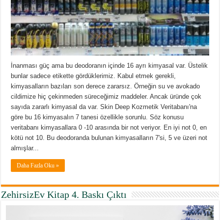
İnanması güç ama bu deodoranın içinde 16 ayrı kimyasal var. Üstelik
bunlar sadece etikette gördüklerimiz. Kabul etmek gerekli,
kimyasalların bazıları son derece zararsız. Örneğin su ve avokado
cildimize hiç çekinmeden süreceğimiz maddeler. Ancak üründe çok
sayıda zararlı kimyasal da var. Skin Deep Kozmetik Veritabanı'na
göre bu 16 kimyasalın 7 tanesi özellikle sorunlu. Söz konusu
veritabanı kimyasallara 0 -10 arasında bir not veriyor. En iyi not 0, en
kötü not 10. Bu deodoranda bulunan kimyasalların 7'si, 5 ve üzeri not
almışlar...
Daha Fazla Oku »
ZehirsizEv Kitap 4. Baskı Çıktı