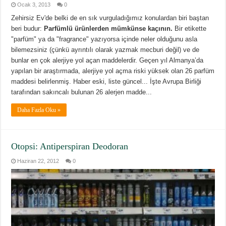
Ocak 3, 2013
0
Zehirsiz Ev'de belki de en sık vurguladığımız konulardan biri baştan
beri budur:
Parfümlü ürünlerden mümkünse kaçının.
Bir etikette
"parfüm" ya da "fragrance" yazıyorsa içinde neler olduğunu asla
bilemezsiniz (çünkü ayrıntılı olarak yazmak mecburi değil) ve de
bunlar en çok alerjiye yol açan maddelerdir. Geçen yıl Almanya’da
yapılan bir araştırmada, alerjiye yol açma riski yüksek olan 26 parfüm
maddesi belirlenmiş. Haber eski, liste güncel... İşte Avrupa Birliği
tarafından sakıncalı bulunan 26 alerjen madde...
Daha Fazla Oku »
Otopsi: Antiperspiran Deodoran
Haziran 22, 2012
0