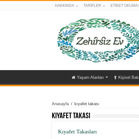
HAKKINDA
TARİFLER
ETİKET OKUMA 
Yaşam Alanları
Kişisel Ba
Anasayfa
/
kıyafet takası
kıyafet takası
Kıyafet Takasları