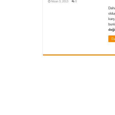
Nisan 3, 2013
0
Daha
oldu
karş
bunl
deği
Da