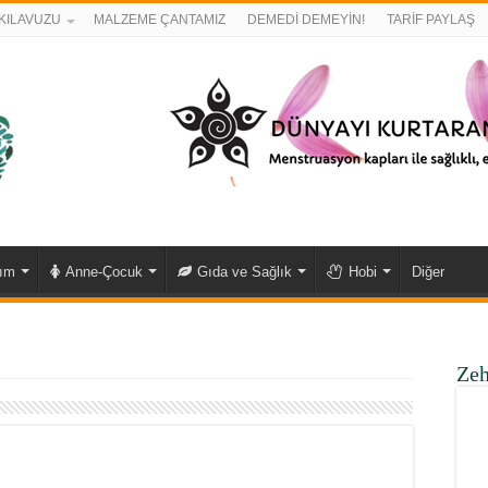
KILAVUZU
MALZEME ÇANTAMIZ
DEMEDİ DEMEYİN!
TARİF PAYLAŞ
kım
Anne-Çocuk
Gıda ve Sağlık
Hobi
Diğer
Zeh