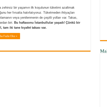
 zehirsiz bir yaşamın ilk koşulunun tüketimi azaltmak
ğunu her fırsatta hatırlatıyoruz. Tüketmeden ihtiyaçları
ılamanın veya yenilenmenin de çeşitli yolları var. Takas,
ardan biri.
Bu haftasonu İstanbullular yaşadı! Çünkü bir
l, tam iki tane kıyafet takası var.
ha Fazla Oku »
Ma