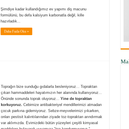
Şimdiye kadar kullandığımız ev yapımı diş macunu
formülünü, bu defa kalsiyum karbonatla değil, kille
hazırladık...
Daha Fazla Oku »
Ma
Toprağın bize sunduğu gıdalarla besleniyoruz... Topraktan
çıkan hammaddeleri hayatımızın her alanında kullanıyoruz...
Önünde sonunda toprak oluyoruz...
Yine de topraktan
korkuyoruz.
Cebimize antibakteriyel mendillerimizi atmadan
çocuk parkına gidemiyoruz. Sebze-meyvelerimizi yıkarken,
onları pestisit kalıntılarından ziyade toz-topraktan arındırmak
var aklımızda. Evimizdeki bütün yüzeyleri çeşitli kimyasal
maddelere bulayarak yuvamıza "toz kondurmuyoruz."