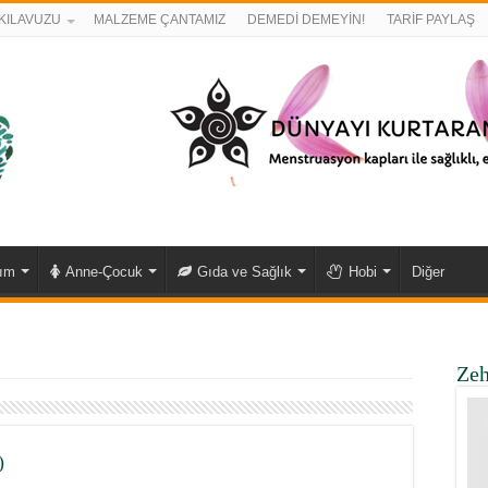
KILAVUZU
MALZEME ÇANTAMIZ
DEMEDİ DEMEYİN!
TARİF PAYLAŞ
kım
Anne-Çocuk
Gıda ve Sağlık
Hobi
Diğer
Zeh
)