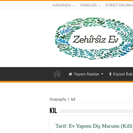
HAKKINDA
TARİFLER
ETİKET OKUMA 
Yaşam Alanları
Kişisel Ba
Anasayfa
/
kil
kil
Tarif: Ev Yapımı Diş Macunu (Killi