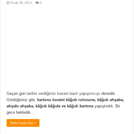
Ocak 30, 2013
0
Geçen gün
tarifini verdiğimiz kazein bazlı yapıştırıcı
yı denedik.
Gördüğünüz gibi,
kartonu tuvalet kâğıdı rulosuna, kâğıdı ahşaba,
ahşabı ahşaba, kâğıdı kâğıda ve kâğıdı kartona
yapıştırdık. Bir
gece bekledik...
Daha Fazla Oku »