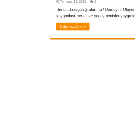
Temmuz 19, 2012
0
Bunun da organiği olur mu? Demeyin; Oluyor!
kayganlaştırıcı jel ve yapay penisler yaygınla
Daha Fazla Oku »