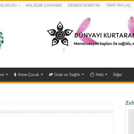
KILAVUZU
MALZEME ÇANTAMIZ
DEMEDİ DEMEYİN!
TARİF PAYLAŞ
kım
Anne-Çocuk
Gıda ve Sağlık
Hobi
Diğer
Zeh