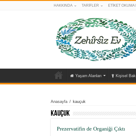
HAKKINDA
TARİFLER
ETİKET OKUMA 
Yaşam Alanları
Kişisel Ba
Anasayfa
/
kauçuk
kauçuk
Prezervatifin de Organiği Çıktı