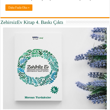
Daha Fazla Oku »
ZehirsizEv Kitap 4. Baskı Çıktı