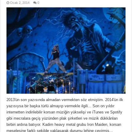
Ocak 2, 2014
0
2013'ün son yazısında almadan vermekten söz etmiştim. 2014'ün ilk
yazısıysa bir başka türlü almayıp vermekle ilgili... Son on yıldır
internetten indirilebilir korsan müziğin yükselişi ve iTunes ve Spotify
gibi mecralara geçiş yüzünden plak şirketleri ve müzik dükkânları
birbiri ardına batıyor. Kadim heavy metal grubu Iron Maiden, korsan
meselesine farklı şekilde yaklaşarak durumu lehine çevirmiş...