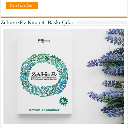
Daha Fazla Oku »
ZehirsizEv Kitap 4. Baskı Çıktı