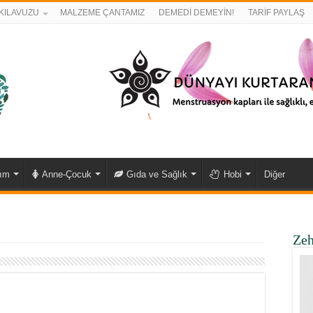
KILAVUZU
MALZEME ÇANTAMIZ
DEMEDİ DEMEYİN!
TARİF PAYLAŞ
kım
Anne-Çocuk
Gıda ve Sağlık
Hobi
Diğer
Zeh