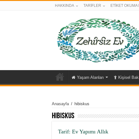
HAKKINDA
TARİFLER
ETİKET OKUMA 
Yaşam Alanları
Kişisel Ba
Anasayfa
/
hibiskus
hibiskus
Tarif: Ev Yapımı Allık