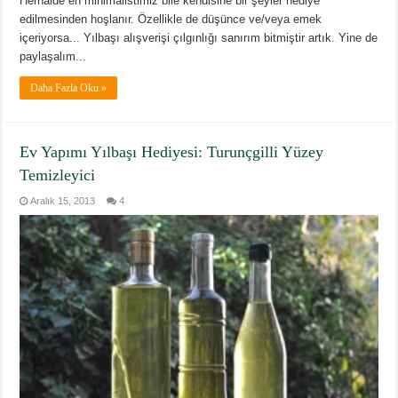
Herhalde en minimalistimiz bile kendisine bir şeyler hediye
edilmesinden hoşlanır. Özellikle de düşünce ve/veya emek
içeriyorsa... Yılbaşı alışverişi çılgınlığı sanırım bitmiştir artık. Yine de
paylaşalım...
Daha Fazla Oku »
Ev Yapımı Yılbaşı Hediyesi: Turunçgilli Yüzey
Temizleyici
Aralık 15, 2013
4