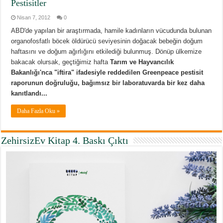
Pestisitler
Nisan 7, 2012
0
ABD'de yapılan bir araştırmada, hamile kadınların vücudunda bulunan
organofosfatlı böcek öldürücü seviyesinin doğacak bebeğin doğum
haftasını ve doğum ağırlığını etkilediği bulunmuş. Dönüp ülkemize
bakacak olursak, geçtiğimiz hafta
Tarım ve Hayvancılık
Bakanlığı'nca "iftira" ifadesiyle reddedilen Greenpeace pestisit
raporunun doğruluğu, bağımsız bir laboratuvarda bir kez daha
kanıtlandı...
Daha Fazla Oku »
ZehirsizEv Kitap 4. Baskı Çıktı