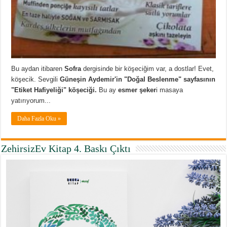
Bu aydan itibaren
Sofra
dergisinde bir köşeciğim var, a dostlar! Evet,
köşecik. Sevgili
Güneşin Aydemir'in "Doğal Beslenme" sayfasının
"Etiket Hafiyeliği" köşeciği.
Bu ay
esmer şeker
i masaya
yatırıyorum...
Daha Fazla Oku »
ZehirsizEv Kitap 4. Baskı Çıktı