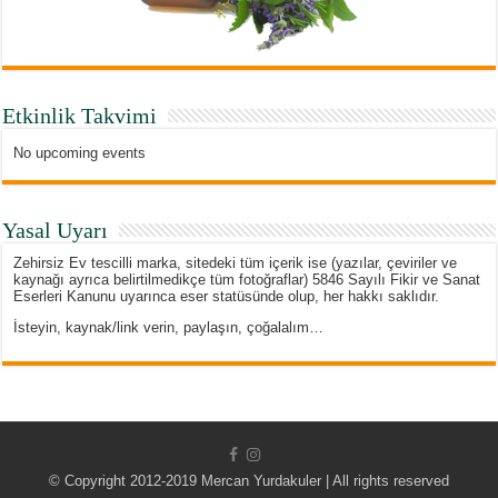
Etkinlik Takvimi
No upcoming events
Yasal Uyarı
Zehirsiz Ev tescilli marka, sitedeki tüm içerik ise (yazılar, çeviriler ve
kaynağı ayrıca belirtilmedikçe tüm fotoğraflar) 5846 Sayılı Fikir ve Sanat
Eserleri Kanunu uyarınca eser statüsünde olup, her hakkı saklıdır.
İsteyin, kaynak/link verin, paylaşın, çoğalalım…
© Copyright 2012-2019 Mercan Yurdakuler | All rights reserved