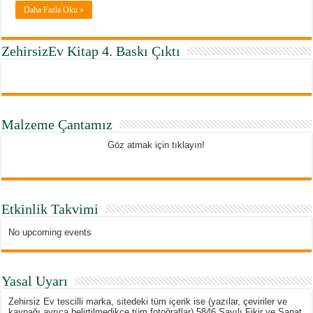
Daha Fazla Oku »
ZehirsizEv Kitap 4. Baskı Çıktı
Malzeme Çantamız
Göz atmak için tıklayın!
Etkinlik Takvimi
No upcoming events
Yasal Uyarı
Zehirsiz Ev tescilli marka, sitedeki tüm içerik ise (yazılar, çeviriler ve
kaynağı ayrıca belirtilmedikçe tüm fotoğraflar) 5846 Sayılı Fikir ve Sanat