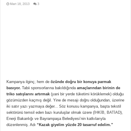
Mart 18, 2013
3
Kampanya ilginç; hem de
özünde doğru bir konuya parmak
basıyor.
Tabii sponsorlarına bakıldığında
amaçlarından birinin de
triko satışlarını artırmak
(yani bir yerde tüketimi körüklemek) olduğu
gözümüzden kaçmış değil. Yine de mesajı doğru olduğundan, üzerine
iki satır yazı yazmaya değer... Söz konusu kampanya, başta tekstil
sektörünü temsil eden bazı kuruluşlar olmak üzere (
İHKİB
,
BATİAD
),
Enerji Bakanlığı ve Bayrampaşa Belediyesi’nin katkılarıyla
düzenlenmiş. Adı
“Kazak giyelim yüzde 20 tasarruf edelim.”