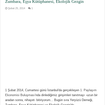
Zumbara, Eşya Kütüphanesi, Ekolojik Gezgin
Şubat 25, 2014
1
1 Şubat 2014, Cumartesi günü İstanbul'da gerçekleşen
1. Paylaşım
Ekonomisi Buluşması
'nda dinlediğimiz girişimleri tanıtmayı -uzun bir
aradan sonra, nihayet- bitiriyorum... Bugün sıra Yeryüzü Derneği,
Zumbara, Eşya Kütüphanesi ve Ekolojik Gezgin'de...