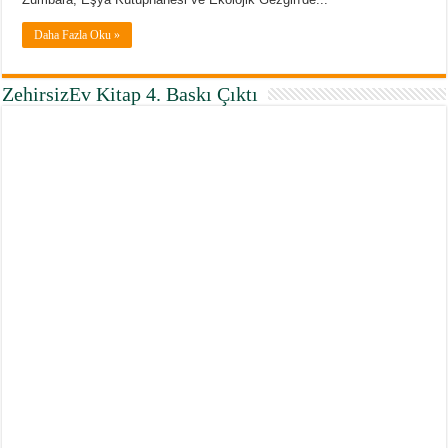
Daha Fazla Oku »
ZehirsizEv Kitap 4. Baskı Çıktı