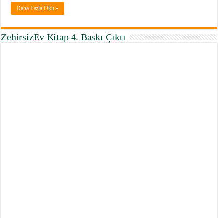
Daha Fazla Oku »
ZehirsizEv Kitap 4. Baskı Çıktı