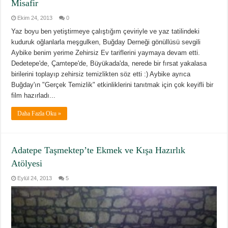
Misafir
Ekim 24, 2013
0
Yaz boyu ben yetiştirmeye çalıştığım çeviriyle ve yaz tatilindeki
kuduruk oğlanlarla meşgulken, Buğday Derneği gönüllüsü sevgili
Aybike benim yerime Zehirsiz Ev tariflerini yaymaya devam etti.
Dedetepe'de, Çamtepe'de, Büyükada'da, nerede bir fırsat yakalasa
birilerini toplayıp zehirsiz temizlikten söz etti :) Aybike ayrıca
Buğday'ın "Gerçek Temizlik" etkinliklerini tanıtmak için çok keyifli bir
film hazırladı...
Daha Fazla Oku »
Adatepe Taşmektep’te Ekmek ve Kışa Hazırlık
Atölyesi
Eylül 24, 2013
5