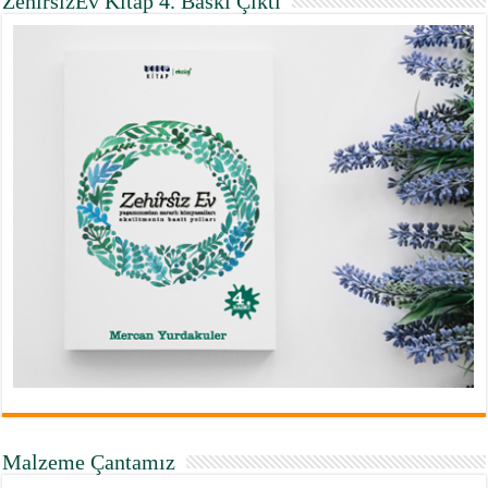
ZehirsizEv Kitap 4. Baskı Çıktı
Malzeme Çantamız