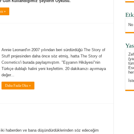
er Gün Kullandığımız Şeylerin Öyküsü.
ku »
Etk
No
Yas
Annie Leonard'ın 2007 yılından beri sürdürdüğü
The Story of
Zeh
Stuff
projesinden daha önce söz etmiş, hatta
The Story of
(ya
Cosmetics
'i burada paylaşmıştım. "Eşyanın Hikâyesi"nin
tüm
Ese
Türkçe dublajlı halini yeni keşfettim. 20 dakikanızı ayırmaya
her
değer...
İst
Daha Fazla Oku »
k iki haberden ve bana düşündürdüklerinden söz edeceğim