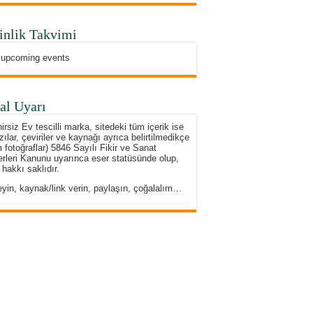
inlik Takvimi
 upcoming events
al Uyarı
irsiz Ev tescilli marka, sitedeki tüm içerik ise
zılar, çeviriler ve kaynağı ayrıca belirtilmedikçe
 fotoğraflar) 5846 Sayılı Fikir ve Sanat
rleri Kanunu uyarınca eser statüsünde olup,
 hakkı saklıdır.
eyin, kaynak/link verin, paylaşın, çoğalalım…