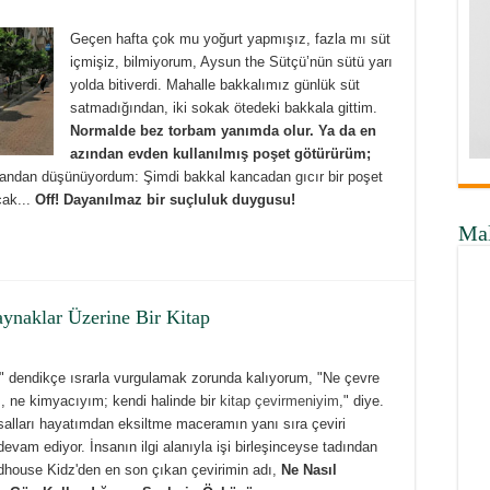
Geçen hafta çok mu yoğurt yapmışız, fazla mı süt
içmişiz, bilmiyorum, Aysun the Sütçü’nün sütü yarı
yolda bitiverdi. Mahalle bakkalımız günlük süt
satmadığından, iki sokak ötedeki bakkala gittim.
Normalde bez torbam yanımda olur. Ya da en
azından evden kullanılmış poşet götürürüm;
yandan düşünüyordum: Şimdi bakkal kancadan gıcır bir poşet
cak...
Off! Dayanılmaz bir suçluluk duygusu!
Ma
aynaklar Üzerine Bir Kitap
 dendikçe ısrarla vurgulamak zorunda kalıyorum, "Ne çevre
, ne kimyacıyım; kendi halinde bir
kitap çevirmeniyim
," diye.
salları hayatımdan eksiltme maceramın yanı sıra çeviri
vam ediyor. İnsanın ilgi alanıyla işi birleşinceyse tadından
dhouse Kidz'den en son çıkan çevirimin adı,
Ne Nasıl