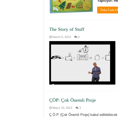
Yapılıyor: H
Daha Fazla O
The Story of Stuff
Kasım 5, 2013
0
ÇÖP: Çok Önemli Proje
Mayıs 10, 2013
3
Ç.Ö.P. (Çok Önemli Proje) kabul edilebilece