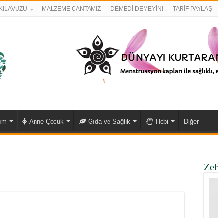
KILAVUZU
MALZEME ÇANTAMIZ
DEMEDİ DEMEYİN!
TARİF PAYLAŞ
kım
Anne-Çocuk
Gıda ve Sağlık
Hobi
Diğer
Zeh