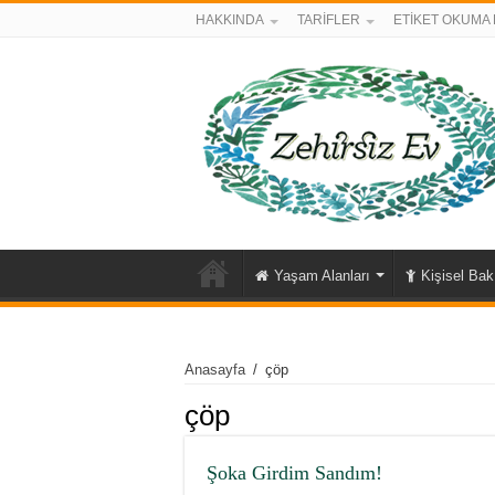
HAKKINDA
TARİFLER
ETİKET OKUMA 
Yaşam Alanları
Kişisel Ba
Anasayfa
/
çöp
çöp
Şoka Girdim Sandım!