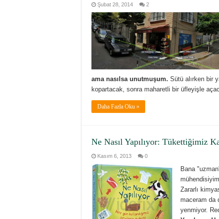
Şubat 28, 2014
2
ama nasılsa unutmuşum.
Sütü alırken bir 
kopartacak, sonra maharetli bir üfleyişle aça
Daha Fazla Oku »
Ne Nasıl Yapılıyor: Tükettiğimiz K
Kasım 6, 2013
0
Bana "uzman"
mühendisiyim
Zararlı kimya
maceram da de
yenmiyor. Re