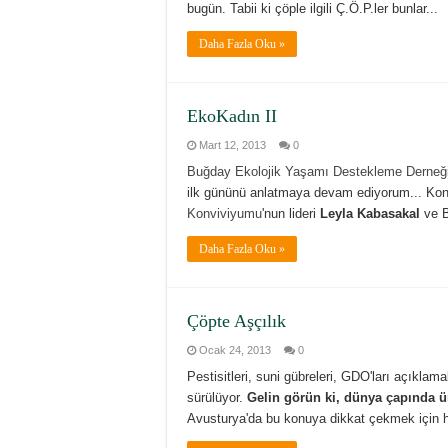
bugün. Tabii ki çöple ilgili Ç.Ö.P.ler bunlar...
Daha Fazla Oku »
EkoKadın II
Mart 12, 2013
0
Buğday Ekolojik Yaşamı Destekleme Derneğ
ilk gününü anlatmaya devam ediyorum... Ko
Konviviyumu
'nun lideri
Leyla Kabasakal
ve B
Daha Fazla Oku »
Çöpte Aşçılık
Ocak 24, 2013
0
Pestisitleri, suni gübreleri, GDO'ları açıkl
sürülüyor.
Gelin görün ki, dünya çapında ür
Avusturya'da bu konuya dikkat çekmek için hazı