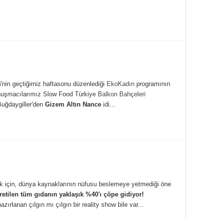
i
'nin geçtiğimiz haftasonu düzenlediği
EkoKadın
programının
nuşmacılarımız Slow Food Türkiye
Balkon Bahçeleri
uğdaygiller'den
Gizem Altın Nance
idi...
amak için, dünya kaynaklarının nüfusu beslemeye yetmediği öne
etilen tüm gıdanın yaklaşık %40'ı çöpe gidiyor!
rlanan çılgın mı çılgın bir reality show bile var...