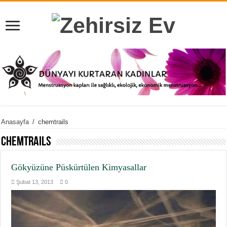
Anasayfa
/
chemtrails
chemtrails
Gökyüzüne Püskürtülen Kimyasallar
Şubat 13, 2013
0