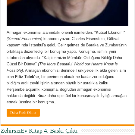
Armağan ekonomisi alanındaki önemli isimlerden, "Kutsal Ekonomi"
(Sacred Economics)
kitabının yazarı
Charles Eisenstein
,
Giftival
kapsamında İstanbul'a geldi. Gelir gelmez de
Baraka
ve
Zumbara
'nın
ortaklaşa düzenlediği bir konuşma yaptı. Konuşma, ismini yeni
kitabından alıyordu: "Kalplerimizin Mümkün Olduğunu Bildiği Daha
Güzel Bir Dünya"
(The More Beautiful World our Hearts Know is
Possible)
. Armağan ekonomisi denince Türkiye'de ilk akla gelen isim
olan
Filiz Telek
'se, bir çevirmen olarak ne kadar zor olduğunu
bildiğim ardıl çeviri işinin altından büyük bir ustalıkla kalktı.
Perşembe akşamki konuşma, doğrudan armağan ekonomisi
hakkında değildi. Biraz daha spiritüel bir konuşmaydı. İyiliği armağan
etmek üzerine bir konuşma...
Daha Fazla Oku »
ZehirsizEv Kitap 4. Baskı Çıktı