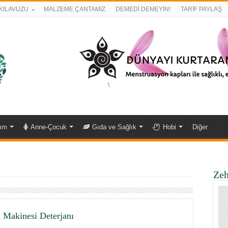
KILAVUZU
MALZEME ÇANTAMIZ
DEMEDİ DEMEYİN!
TARİF PAYLAŞ
kım
Anne-Çocuk
Gıda ve Sağlık
Hobi
Diğer
Zeh
 Makinesi Deterjanı