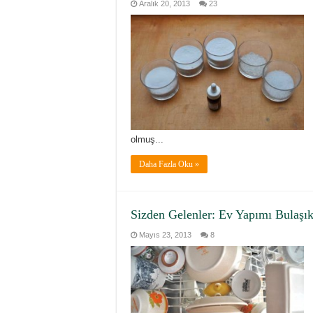
Aralık 20, 2013
23
olmuş...
Daha Fazla Oku »
Sizden Gelenler: Ev Yapımı Bulaşı
Mayıs 23, 2013
8