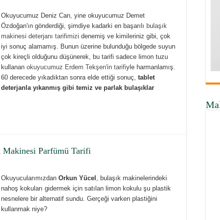
Okuyucumuz Deniz Can, yine okuyucumuz Demet
Özdoğan'ın gönderdiği, şimdiye kadarki en başarılı
bulaşık
makinesi deterjanı tarifimiz
i denemiş ve kimileriniz gibi, çok
iyi sonuç alamamış. Bunun üzerine bulunduğu bölgede suyun
çok kireçli olduğunu düşünerek, bu tarifi sadece limon tuzu
kullanan
okuyucumuz Erdem Tekşen'in tarifi
yle harmanlamış.
60 derecede yıkadıktan sonra elde ettiği sonuç,
tablet
deterjanla yıkanmış gibi temiz ve parlak bulaşıklar
Ma
k Makinesi Parfümü Tarifi
Okuyucularımızdan
Orkun Yücel
, bulaşık makinelerindeki
nahoş kokuları gidermek için satılan limon kokulu şu plastik
nesnelere bir alternatif sundu. Gerçeği varken plastiğini
kullanmak niye?