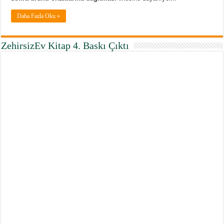
Daha Fazla Oku »
ZehirsizEv Kitap 4. Baskı Çıktı