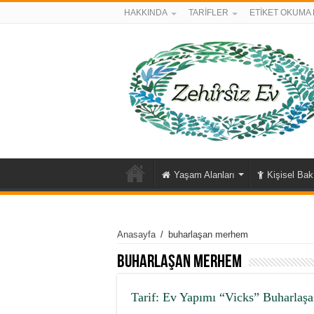
HAKKINDA
TARİFLER
ETİKET OKUMA 
Yaşam Alanları
Kişisel Ba
Anasayfa
/
buharlaşan merhem
buharlaşan merhem
Tarif: Ev Yapımı “Vicks” Buharla