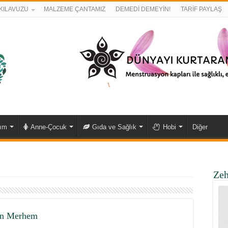
KILAVUZU
MALZEME ÇANTAMIZ
DEMEDİ DEMEYİN!
TARİF PAYLAŞ
kım
Anne-Çocuk
Gıda ve Sağlık
Hobi
Diğer
Zeh
şan Merhem