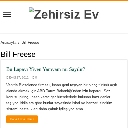
Anasayfa
/
Bill Freese
Bill Freese
Bu Lapayı Yiyen Yamyam mı Sayılır?
Eylül 27, 2012
0
Ventria Bioscience firması, insan geni taşıyan bir pirinç türünü açık
alanda ekmek için ABD Tarım Bakanlığı’ndan izin kopardı. Söz
konusu pirinç, insan karaciğer hücrelerinde bulunan bazı genler
taşıyor. İddialara göre bunlar sayesinde ishal ve benzeri sindirim
sistemi hastalıkları daha çabuk iyileşiyor, ama...
Daha Fazla Oku »