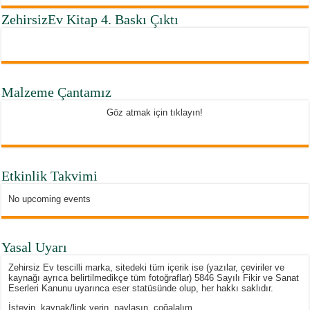
ZehirsizEv Kitap 4. Baskı Çıktı
Malzeme Çantamız
Göz atmak için tıklayın!
Etkinlik Takvimi
No upcoming events
Yasal Uyarı
Zehirsiz Ev tescilli marka, sitedeki tüm içerik ise (yazılar, çeviriler ve
kaynağı ayrıca belirtilmedikçe tüm fotoğraflar) 5846 Sayılı Fikir ve Sanat
Eserleri Kanunu uyarınca eser statüsünde olup, her hakkı saklıdır.
İsteyin, kaynak/link verin, paylaşın, çoğalalım…