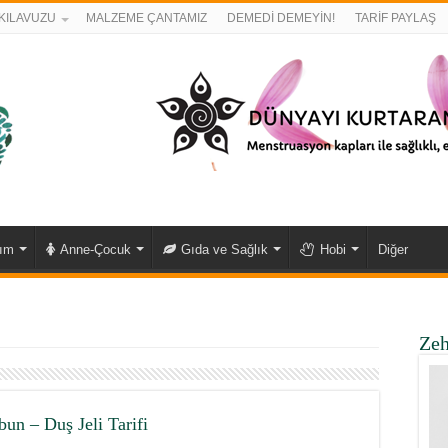
KILAVUZU
MALZEME ÇANTAMIZ
DEMEDİ DEMEYİN!
TARİF PAYLAŞ
kım
Anne-Çocuk
Gıda ve Sağlık
Hobi
Diğer
Zeh
un – Duş Jeli Tarifi