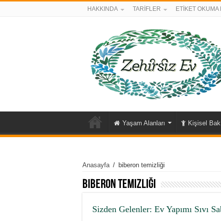
HAKKINDA
TARİFLER
ETİKET OKUMA 
Yaşam Alanları
Kişisel Ba
Anasayfa
/
biberon temizliği
biberon temizliği
Sizden Gelenler: Ev Yapımı Sıvı Sab