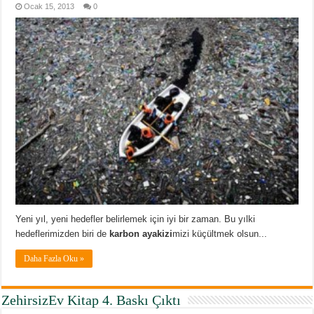
Ocak 15, 2013
0
Yeni yıl, yeni hedefler belirlemek için iyi bir zaman. Bu yılki
hedeflerimizden biri de
karbon ayakizi
mizi küçültmek olsun...
Daha Fazla Oku »
ZehirsizEv Kitap 4. Baskı Çıktı