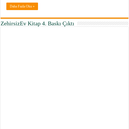
Daha Fazla Oku »
ZehirsizEv Kitap 4. Baskı Çıktı