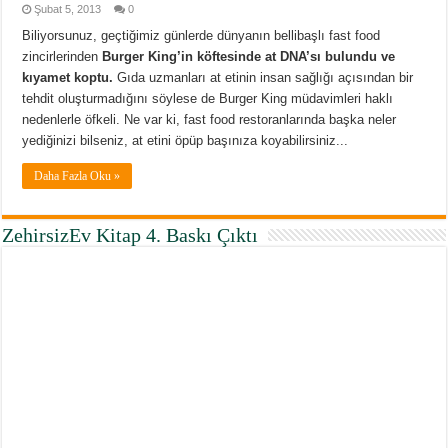
Şubat 5, 2013
0
Biliyorsunuz, geçtiğimiz günlerde dünyanın bellibaşlı fast food
zincirlerinden
Burger King’in köftesinde at DNA’sı bulundu ve
kıyamet koptu.
Gıda uzmanları at etinin insan sağlığı açısından bir
tehdit oluşturmadığını söylese de Burger King müdavimleri haklı
nedenlerle öfkeli. Ne var ki, fast food restoranlarında başka neler
yediğinizi bilseniz, at etini öpüp başınıza koyabilirsiniz...
Daha Fazla Oku »
ZehirsizEv Kitap 4. Baskı Çıktı