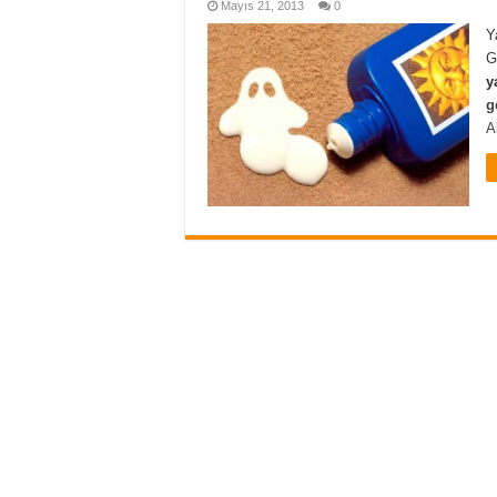
Mayıs 21, 2013
0
Y
G
y
g
A