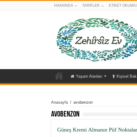
HAKKINDA
TARİFLER
ETİKET OKUMA 
Yaşam Alanları
Kişisel Ba
Anasayfa
/
avobenzon
avobenzon
Güneş Kremi Almanın Püf Noktalar