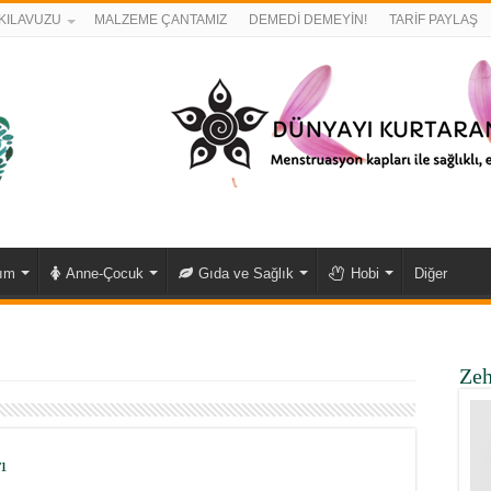
KILAVUZU
MALZEME ÇANTAMIZ
DEMEDİ DEMEYİN!
TARİF PAYLAŞ
kım
Anne-Çocuk
Gıda ve Sağlık
Hobi
Diğer
Zeh
ı