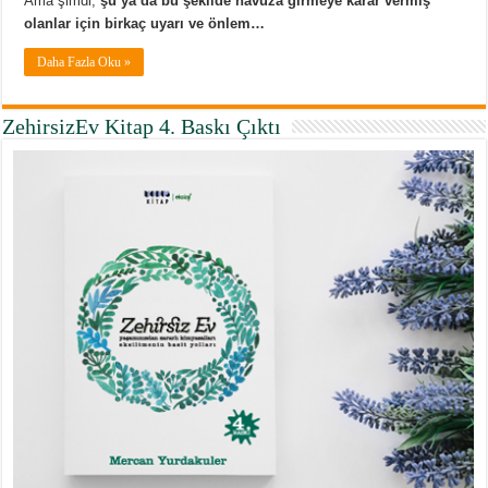
Ama şimdi,
şu ya da bu şekilde havuza girmeye karar vermiş
olanlar için birkaç uyarı ve önlem…
Daha Fazla Oku »
ZehirsizEv Kitap 4. Baskı Çıktı