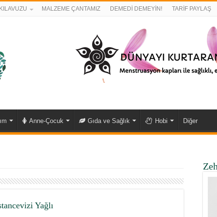
KILAVUZU
MALZEME ÇANTAMIZ
DEMEDİ DEMEYİN!
TARİF PAYLAŞ
kım
Anne-Çocuk
Gıda ve Sağlık
Hobi
Diğer
Zeh
tancevizi Yağlı