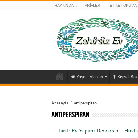
HAKKINDA
TARİFLER
ETİKET OKUMA 
Yaşam Alanları
Kişisel Ba
Anasayfa
/
antiperspiran
antiperspiran
Tarif: Ev Yapımı Deodoran – Hindis