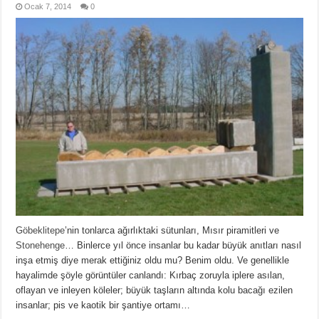
Ocak 7, 2014
0
Göbeklitepe
’nin tonlarca ağırlıktaki sütunları, Mısır piramitleri ve
Stonehenge
… Binlerce yıl önce insanlar bu kadar büyük anıtları nasıl
inşa etmiş diye merak ettiğiniz oldu mu? Benim oldu. Ve genellikle
hayalimde şöyle görüntüler canlandı: Kırbaç zoruyla iplere asılan,
oflayan ve inleyen köleler; büyük taşların altında kolu bacağı ezilen
insanlar; pis ve kaotik bir şantiye ortamı…