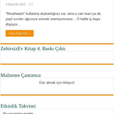
Eylül 30, 2013
7
"Mouthwash" kullanma alışkanlığınız var, ama o cart mavi ya da
yeşil sıvıları ağzınıza sürmek istemiyorsunuz... O halde iş başa
düşüyor...
Daha Fazla Oku »
ZehirsizEv Kitap 4. Baskı Çıktı
Malzeme Çantamız
Göz atmak için tıklayın!
Etkinlik Takvimi
No upcoming events