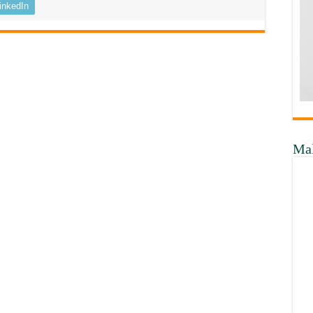
inkedIn
Ma