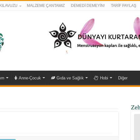
KILAVUZU
MALZEME ÇANTAMIZ
DEMEDİ DEMEYİN!
TARİF PAYLAŞ
kım
Anne-Çocuk
Gıda ve Sağlık
Hobi
Diğer
Zeh