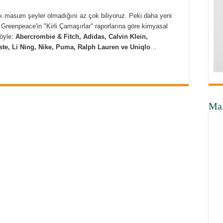
ek masum şeyler olmadığını az çok biliyoruz. Peki daha yeni
? Greenpeace'in "Kirli Çamaşırlar" raporlarına göre kimyasal
şöyle:
Abercrombie & Fitch, Adidas, Calvin Klein,
te, Li Ning, Nike, Puma, Ralph Lauren ve Uniqlo
...
Ma