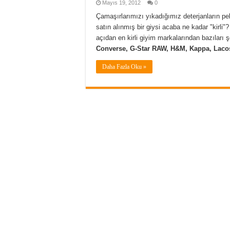
Mayıs 19, 2012
0
Çamaşırlarımızı yıkadığımız deterjanların p
satın alınmış bir giysi acaba ne kadar "kirli"
açıdan en kirli giyim markalarından bazıları 
Converse, G-Star RAW, H&M, Kappa, Lacos
Daha Fazla Oku »