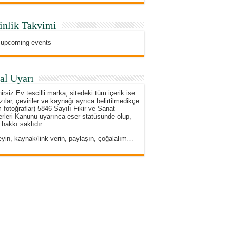
inlik Takvimi
 upcoming events
al Uyarı
irsiz Ev tescilli marka, sitedeki tüm içerik ise
zılar, çeviriler ve kaynağı ayrıca belirtilmedikçe
 fotoğraflar) 5846 Sayılı Fikir ve Sanat
rleri Kanunu uyarınca eser statüsünde olup,
 hakkı saklıdır.
eyin, kaynak/link verin, paylaşın, çoğalalım…