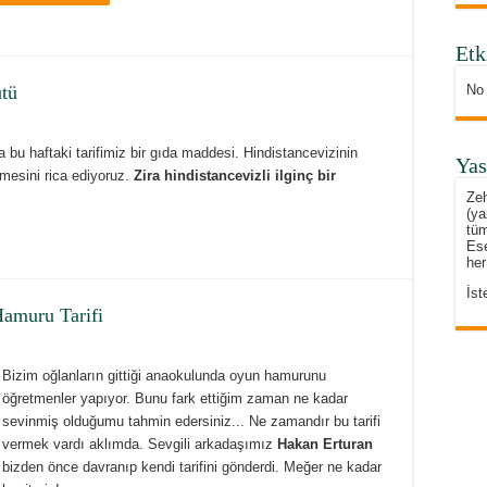
Etk
No
ütü
 bu haftaki tarifimiz bir gıda maddesi. Hindistancevizinin
Yas
mesini rica ediyoruz.
Zira hindistancevizli ilginç bir
Zeh
(ya
tüm
Ese
her
İst
Hamuru Tarifi
Bizim oğlanların gittiği anaokulunda oyun hamurunu
öğretmenler yapıyor. Bunu fark ettiğim zaman ne kadar
sevinmiş olduğumu tahmin edersiniz... Ne zamandır bu tarifi
vermek vardı aklımda. Sevgili arkadaşımız
Hakan Erturan
bizden önce davranıp kendi tarifini gönderdi. Meğer ne kadar