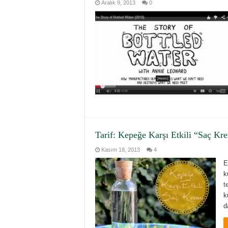
Aralık 9, 2013
0
Tarif: Kepeğe Karşı Etkili “Saç Kr
Kasım 18, 2013
4
E
k
t
k
d