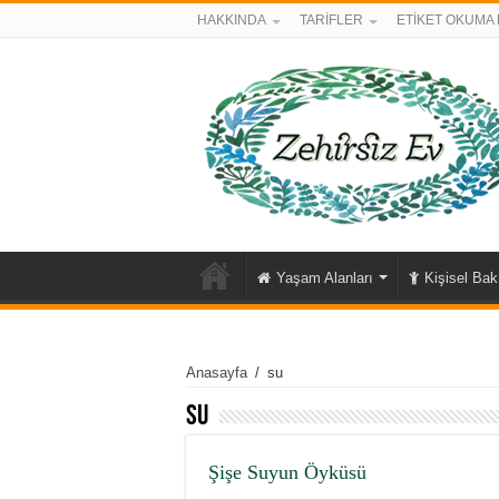
HAKKINDA
TARİFLER
ETİKET OKUMA 
Yaşam Alanları
Kişisel Ba
Anasayfa
/
su
su
Şişe Suyun Öyküsü