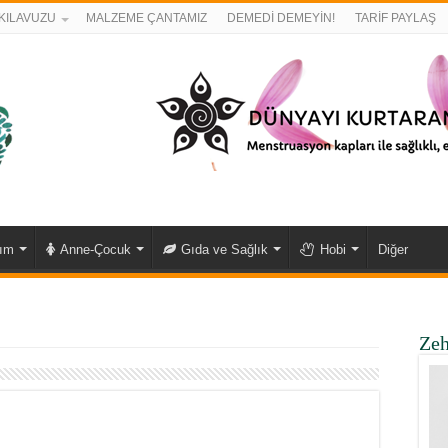
KILAVUZU
MALZEME ÇANTAMIZ
DEMEDİ DEMEYİN!
TARİF PAYLAŞ
kım
Anne-Çocuk
Gıda ve Sağlık
Hobi
Diğer
Zeh