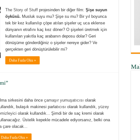
The Story of Stuff
projesinden bir diğer film:
Şişe suyun
öyküsü.
Musluk suyu mu? Şişe su mu? Bir yıl boyunca
tek bir kez kullanılıp çöpe atılan şişeler uç uca eklense
dünyanın etrafını kaç kez döner? O şişeleri üretmek için
kullanılan yakıtla kaç arabanın deposu dolar? Geri
dönüşüme gönderdiğiniz o şişeler nereye gider? Ve
gerçekten geri dönüştürülebilir mi?
Daha Fazla Oku »
Ma
emi”
lma sirkesini daha önce
çamaşır yumuşatıcısı
olarak
ullandık, bulaşık makinesi parlatıcısı olarak kullandık,
yüzey
emizleyici
olarak kullandık... Şimdi bir de saç kremi olarak
ullanacağız. Üstelik kepekle mücadele ediyorsanız, belki ona
a çare olacak...
Daha Fazla Oku »