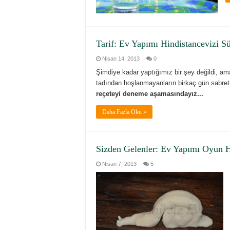
Tarif: Ev Yapımı Hindistancevizi S
Nisan 14, 2013
0
Şimdiye kadar yaptığımız bir şey değildi, ama
tadından hoşlanmayanların birkaç gün sabret
reçeteyi deneme aşamasındayız...
Daha Fazla Oku »
Sizden Gelenler: Ev Yapımı Oyun 
Nisan 7, 2013
5