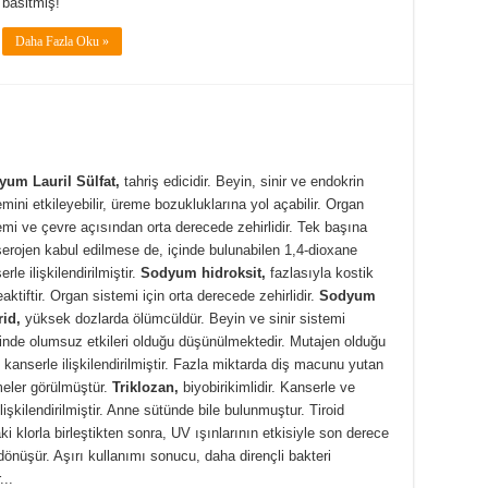
basitmiş!
Daha Fazla Oku »
um Lauril Sülfat,
tahriş edicidir. Beyin, sinir ve endokrin
emini etkileyebilir, üreme bozukluklarına yol açabilir. Organ
emi ve çevre açısından orta derecede zehirlidir. Tek başına
erojen kabul edilmese de, içinde bulunabilen 1,4-dioxane
rle ilişkilendirilmiştir.
Sodyum hidroksit,
fazlasıyla kostik
eaktiftir. Organ sistemi için orta derecede zehirlidir.
Sodyum
rid,
yüksek dozlarda ölümcüldür. Beyin ve sinir sistemi
inde olumsuz etkileri olduğu düşünülmektedir. Mutajen olduğu
, kanserle ilişkilendirilmiştir. Fazla miktarda diş macunu yutan
meler görülmüştür.
Triklozan,
biyobirikimlidir. Kanserle ve
ilişkilendirilmiştir. Anne sütünde bile bulunmuştur. Tiroid
klorla birleştikten sonra, UV ışınlarının etkisiyle son derece
dönüşür. Aşırı kullanımı sonucu, daha dirençli bakteri
...