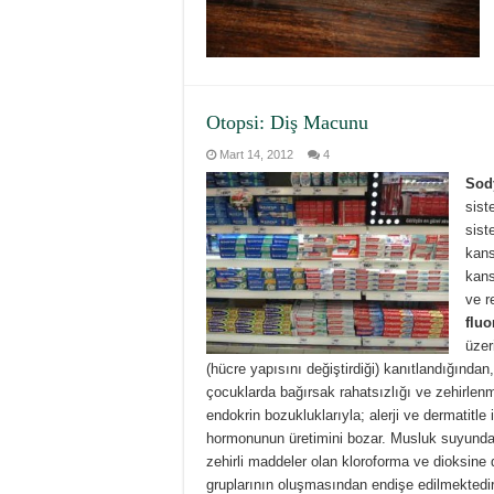
Otopsi: Diş Macunu
Mart 14, 2012
4
Sody
sist
sist
kans
kanse
ve r
fluo
üzer
(hücre yapısını değiştirdiği) kanıtlandığından
çocuklarda bağırsak rahatsızlığı ve zehirlen
endokrin bozukluklarıyla; alerji ve dermatitle 
hormonunun üretimini bozar. Musluk suyundaki 
zehirli maddeler olan kloroforma ve dioksine 
gruplarının oluşmasından endişe edilmektedir