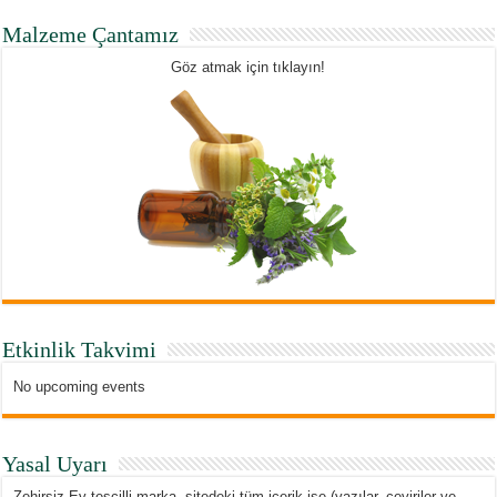
Malzeme Çantamız
Göz atmak için tıklayın!
Etkinlik Takvimi
No upcoming events
Yasal Uyarı
Zehirsiz Ev tescilli marka, sitedeki tüm içerik ise (yazılar, çeviriler ve