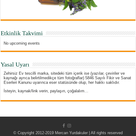
Etkinlik Takvimi
No upcoming events
Yasal Uyarı
Zehirsiz Ev tescilli marka, sitedeki tüm içerik ise (yazılar, çeviriler ve
kaynağı ayrıca belirtilmedikçe tüm fotoğraflar) 5846 Sayılı Fikir ve Sanat
Eserleri Kanunu uyarınca eser statüsünde olup, her hakkı saklıdır.
İsteyin, kaynak/link verin, paylaşın, çoğalalım…
© Copyright 2012-2019 Mercan Yurdakuler | All rights reserved