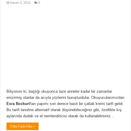
Kasım 3, 2013
0
Biliyorum ki, başlığı okuyunca taze anneler kadar bir zamanlar
emzirmiş olanlar da acıyla yüzlerini buruşturdular. Okuyucularımızdan
Esra Bozkurt
'tan yapımı son derece basit bir çatlak kremi tarifi geldi.
Bu tarifi lanoline alternatif olarak düşünebileceğiniz gibi, özellikle kış
aylarında dudak ve el nemlendiricisi olarak da kullanabilirsiniz...
Daha Fazla Oku »