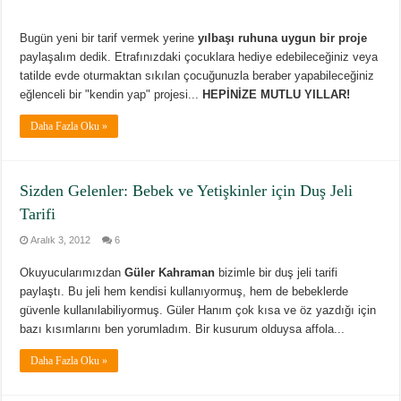
Bugün yeni bir tarif vermek yerine
yılbaşı ruhuna uygun bir proje
paylaşalım dedik. Etrafınızdaki çocuklara hediye edebileceğiniz veya
tatilde evde oturmaktan sıkılan çocuğunuzla beraber yapabileceğiniz
eğlenceli bir "kendin yap" projesi...
HEPİNİZE MUTLU YILLAR!
Daha Fazla Oku »
Sizden Gelenler: Bebek ve Yetişkinler için Duş Jeli
Tarifi
Aralık 3, 2012
6
Okuyucularımızdan
Güler Kahraman
bizimle bir duş jeli tarifi
paylaştı. Bu jeli hem kendisi kullanıyormuş, hem de bebeklerde
güvenle kullanılabiliyormuş. Güler Hanım çok kısa ve öz yazdığı için
bazı kısımlarını ben yorumladım. Bir kusurum olduysa affola...
Daha Fazla Oku »