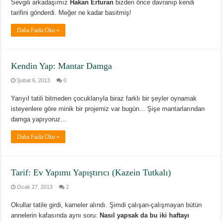
Sevgili arkadaşımız
Hakan Erturan
bizden önce davranıp kendi
tarifini gönderdi. Meğer ne kadar basitmiş!
Daha Fazla Oku »
Kendin Yap: Mantar Damga
Şubat 6, 2013
0
Yarıyıl tatili bitmeden çocuklarıyla biraz farklı bir şeyler oynamak
isteyenlere göre minik bir projemiz var bugün... Şişe mantarlarından
damga yapıyoruz...
Daha Fazla Oku »
Tarif: Ev Yapımı Yapıştırıcı (Kazein Tutkalı)
Ocak 27, 2013
2
Okullar tatile girdi, karneler alındı. Şimdi çalışan-çalışmayan bütün
annelerin kafasında aynı soru:
Nasıl yapsak da bu iki haftayı