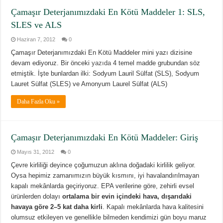
Çamaşır Deterjanımızdaki En Kötü Maddeler 1: SLS,
SLES ve ALS
Haziran 7, 2012
0
Çamaşır Deterjanımızdaki En Kötü Maddeler mini yazı dizisine
devam ediyoruz. Bir önceki
yazıda
4 temel madde grubundan söz
etmiştik. İşte bunlardan ilki: Sodyum Lauril Sülfat (SLS), Sodyum
Lauret Sülfat (SLES) ve Amonyum Laurel Sülfat (ALS)
Daha Fazla Oku »
Çamaşır Deterjanımızdaki En Kötü Maddeler: Giriş
Mayıs 31, 2012
0
Çevre kirliliği deyince çoğumuzun aklına doğadaki kirlilik geliyor.
Oysa hepimiz zamanımızın büyük kısmını, iyi havalandırılmayan
kapalı mekânlarda geçiriyoruz. EPA verilerine göre, zehirli evsel
ürünlerden dolayı
ortalama bir evin içindeki hava, dışarıdaki
havaya göre 2–5 kat daha kirli
. Kapalı mekânlarda hava kalitesini
olumsuz etkileyen ve genellikle bilmeden kendimizi gün boyu maruz