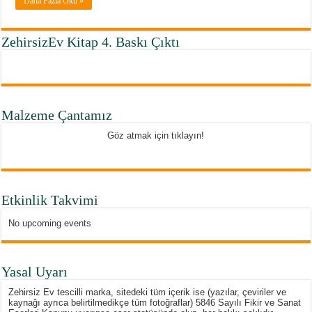
Daha Fazla Oku »
ZehirsizEv Kitap 4. Baskı Çıktı
Malzeme Çantamız
Göz atmak için tıklayın!
Etkinlik Takvimi
No upcoming events
Yasal Uyarı
Zehirsiz Ev tescilli marka, sitedeki tüm içerik ise (yazılar, çeviriler ve
kaynağı ayrıca belirtilmedikçe tüm fotoğraflar) 5846 Sayılı Fikir ve Sanat