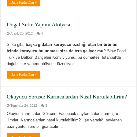
Daha Fazla Oku »
Doğal Sirke Yapımı Atölyesi
Aralık 20, 2012
4
Sirke gibi,
başka gıdaları koruyucu özelliği olan bir ürünün
içinde koruyucu bulunması size de ters geliyor mu?
Slow Food
Türkiye
Balkon Bahçeleri Konviviyumu
, bu cumartesi İstanbul'da
doğal sirke yapımı atölyesi düzenliyor...
Daha Fazla Oku »
Okuyucu Sorusu: Karıncalardan Nasıl Kurtulabilirim?
Temmuz 24, 2012
3
Okuyucularımızdan Gökçen, Facebook sayfamızdan sormuştu:
"İmdat! Karıncalardan nasıl kurtulabilirim?" İşe yaradığı söylenen
bazı yöntemlere bir göz atalım..