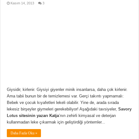
Kasım 14, 2013
3
Giysidir, kirlenir. Giysiyi giyenler minik insanlarsa, daha çok kirlenir.
Ama tabii bunun bir de temizlemesi var. Gerçi takıntı yapmamalı:
Bebek ve çocuk kıyafetleri lekeli olabilir. Yine de, arada sırada
lekesiz birşeyler giymeleri gerekebiliyor! Aşağıdaki tavsiyeler,
Savory
Lotus
sitesinin yazarı Katja
’nın zehirli kimyasal ve deterjan
kullanmadan leke çıkarmak için geliştirdiği yöntemler...
Daha Fazla Oku »