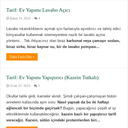
Tarif: Ev Yapımı Lavabo Açıcı
Şubat 24, 2013
4
Lavabo tıkanıklıklarını açmak için fazlasıyla aşındırıcı ve tahriş edici
kimyasallar kullanmak istemeyenlere nazik bir lavabo açma
yöntemi... Tek ihtiyacınız olan biraz
karbonat veya çamaşır sodası,
biraz sirke, biraz kaynar su, bir de lavabo pompası...
Daha Fazla Oku »
Tarif: Ev Yapımı Yapıştırıcı (Kazein Tutkalı)
Ocak 27, 2013
2
Okullar tatile girdi, karneler alındı. Şimdi çalışan-çalışmayan bütün
annelerin kafasında aynı soru:
Nasıl yapsak da bu iki haftayı
eğlenceli bir biçimde geçirsek?
Bugün, yapacağınız çeşitli el işi
etkinliklerinde kullanabileceğiniz,
kazein bazlı bir yapıştırıcı tarifi
vereceğiz.
Kazein, sütün içindeki proteinlerden biri...