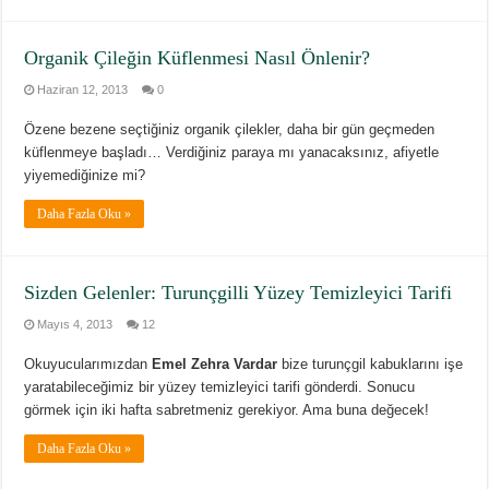
Organik Çileğin Küflenmesi Nasıl Önlenir?
Haziran 12, 2013
0
Özene bezene seçtiğiniz organik çilekler, daha bir gün geçmeden
küflenmeye başladı… Verdiğiniz paraya mı yanacaksınız, afiyetle
yiyemediğinize mi?
Daha Fazla Oku »
Sizden Gelenler: Turunçgilli Yüzey Temizleyici Tarifi
Mayıs 4, 2013
12
Okuyucularımızdan
Emel Zehra Vardar
bize turunçgil kabuklarını işe
yaratabileceğimiz bir yüzey temizleyici tarifi gönderdi. Sonucu
görmek için iki hafta sabretmeniz gerekiyor. Ama buna değecek!
Daha Fazla Oku »